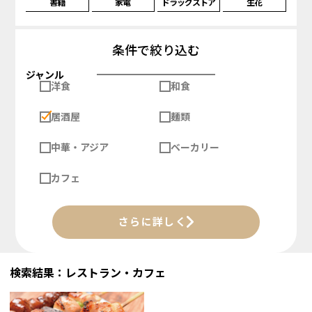
書籍
家電
ドラッグストア
生花
条件で絞り込む
ジャンル
洋食
和食
居酒屋
麺類
中華・アジア
ベーカリー
カフェ
さらに詳しく
検索結果：レストラン・カフェ