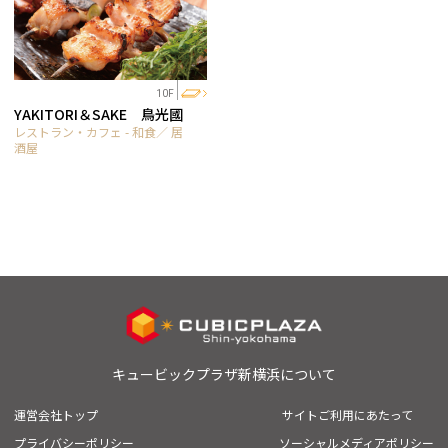
10F
YAKITORI＆SAKE 鳥光國
レストラン・カフェ - 和食／ 居
酒屋
キュービックプラザ新横浜について
運営会社トップ
サイトご利用にあたって
プライバシーポリシー
ソーシャルメディアポリシー