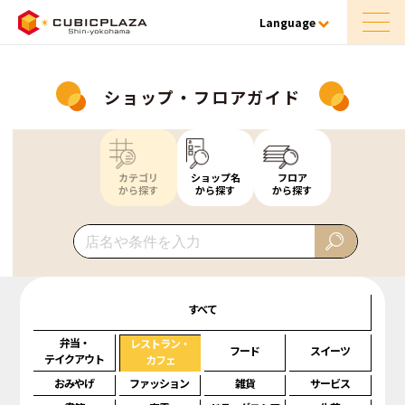
Language
ショップ・フロアガイド
カテゴリ
ショップ名
フロア
から探す
から探す
から探す
すべて
弁当・
レストラン・
フード
スイーツ
テイクアウト
カフェ
おみやげ
ファッション
雑貨
サービス