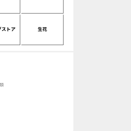
グストア
生花
類