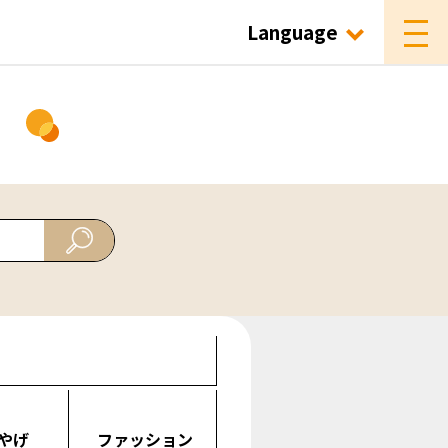
Language
ド
やげ
ファッション