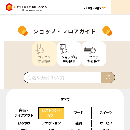
Language
ショップ・フロアガイド
カテゴリ
ショップ名
フロア
から探す
から探す
から探す
すべて
弁当・
レストラン・
フード
スイーツ
テイクアウト
カフェ
おみやげ
ファッション
雑貨
サービス