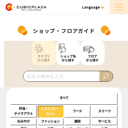
Language
ショップ・フロアガイド
カテゴリ
ショップ名
フロア
から探す
から探す
から探す
すべて
弁当・
レストラン・
フード
スイーツ
テイクアウト
カフェ
おみやげ
ファッション
雑貨
サービス