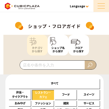
Language
ショップ・フロアガイド
カテゴリ
ショップ名
フロア
から探す
から探す
から探す
すべて
弁当・
レストラン・
フード
スイーツ
テイクアウト
カフェ
おみやげ
ファッション
雑貨
サービス