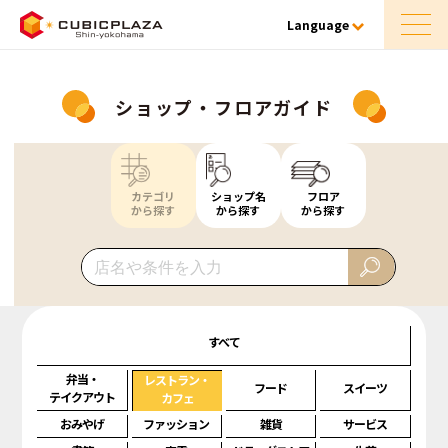
Language
ショップ・フロアガイド
カテゴリ
ショップ名
フロア
から探す
から探す
から探す
すべて
弁当・
レストラン・
フード
スイーツ
テイクアウト
カフェ
おみやげ
ファッション
雑貨
サービス