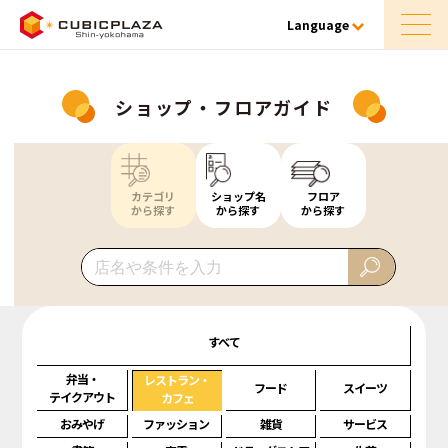
Language
ショップ・フロアガイド
カテゴリ
ショップ名
フロア
から探す
から探す
から探す
すべて
弁当・
レストラン・
フード
スイーツ
テイクアウト
カフェ
おみやげ
ファッション
雑貨
サービス