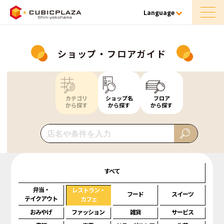
Language
ショップ・フロアガイド
カテゴリ
ショップ名
フロア
から探す
から探す
から探す
すべて
弁当・
レストラン・
フード
スイーツ
テイクアウト
カフェ
おみやげ
ファッション
雑貨
サービス