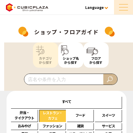
Language
ショップ・フロアガイド
カテゴリ
ショップ名
フロア
から探す
から探す
から探す
すべて
弁当・
レストラン・
フード
スイーツ
テイクアウト
カフェ
おみやげ
ファッション
雑貨
サービス