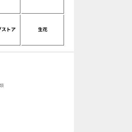
グストア
生花
類