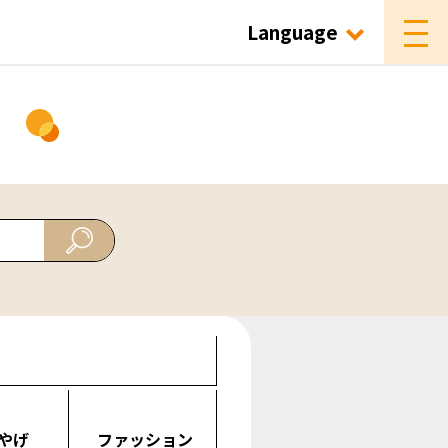
Language
ド
やげ
ファッション