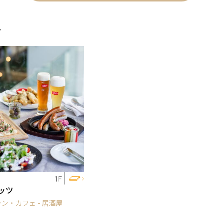
ェ
1F
ッツ
ン・カフェ - 居酒屋