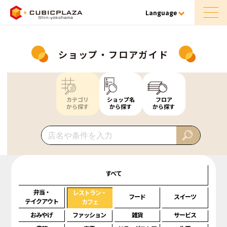
Language
ショップ・フロアガイド
カテゴリ
ショップ名
フロア
から探す
から探す
から探す
すべて
弁当・
レストラン・
フード
スイーツ
テイクアウト
カフェ
おみやげ
ファッション
雑貨
サービス