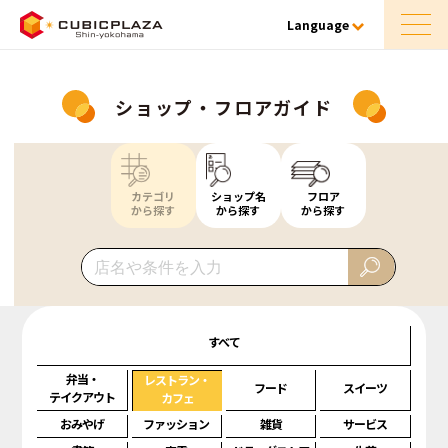
Language
ショップ・フロアガイド
カテゴリ
ショップ名
フロア
から探す
から探す
から探す
すべて
弁当・
レストラン・
フード
スイーツ
テイクアウト
カフェ
おみやげ
ファッション
雑貨
サービス