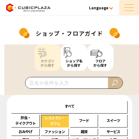
Language
ショップ・フロアガイド
カテゴリ
ショップ名
フロア
から探す
から探す
から探す
すべて
弁当・
レストラン・
フード
スイーツ
テイクアウト
カフェ
おみやげ
ファッション
雑貨
サービス