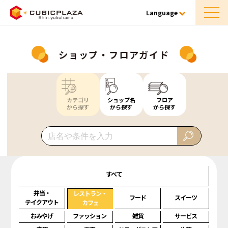
Language
ショップ・フロアガイド
カテゴリ
ショップ名
フロア
から探す
から探す
から探す
すべて
弁当・
レストラン・
フード
スイーツ
テイクアウト
カフェ
おみやげ
ファッション
雑貨
サービス