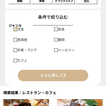
書籍
家電
ドラッグストア
生花
条件で絞り込む
ジャンル
洋食
和食
居酒屋
麺類
中華・アジア
ベーカリー
カフェ
さらに詳しく
検索結果：レストラン・カフェ