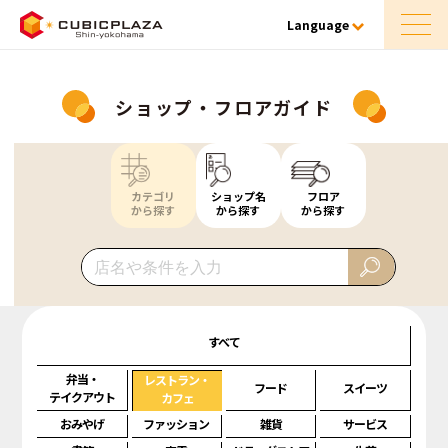
Language
ショップ・フロアガイド
カテゴリ
ショップ名
フロア
から探す
から探す
から探す
すべて
弁当・
レストラン・
フード
スイーツ
テイクアウト
カフェ
おみやげ
ファッション
雑貨
サービス