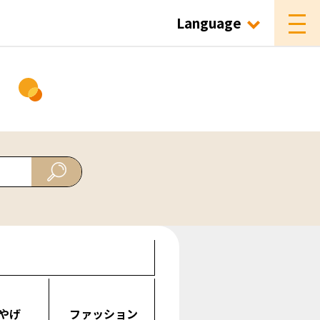
Language
ド
やげ
ファッション