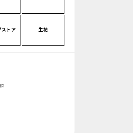
グストア
生花
類