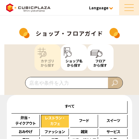
Language
ショップ・フロアガイド
カテゴリ
ショップ名
フロア
から探す
から探す
から探す
すべて
弁当・
レストラン・
フード
スイーツ
テイクアウト
カフェ
おみやげ
ファッション
雑貨
サービス