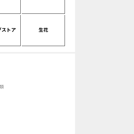
グストア
生花
類