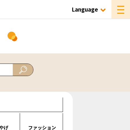
Language
ド
やげ
ファッション