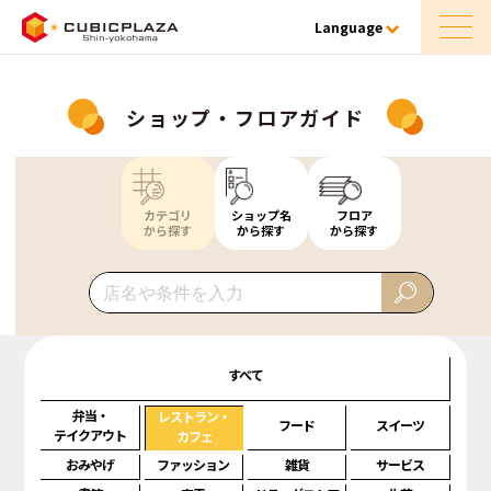
Language
ショップ・フロアガイド
カテゴリ
ショップ名
フロア
から探す
から探す
から探す
すべて
弁当・
レストラン・
フード
スイーツ
テイクアウト
カフェ
おみやげ
ファッション
雑貨
サービス