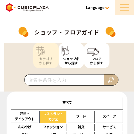
Language
ショップ・フロアガイド
カテゴリ
ショップ名
フロア
から探す
から探す
から探す
すべて
弁当・
レストラン・
フード
スイーツ
テイクアウト
カフェ
おみやげ
ファッション
雑貨
サービス