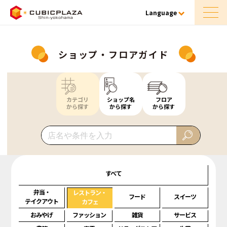
Language
ショップ・フロアガイド
カテゴリ
ショップ名
フロア
から探す
から探す
から探す
すべて
弁当・
レストラン・
フード
スイーツ
テイクアウト
カフェ
おみやげ
ファッション
雑貨
サービス