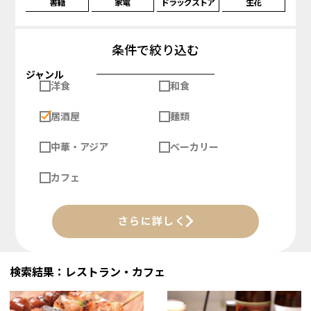
書籍
家電
ドラッグストア
生花
条件で絞り込む
ジャンル
洋食
和食
居酒屋
麺類
中華・アジア
ベーカリー
カフェ
さらに詳しく
検索結果：レストラン・カフェ