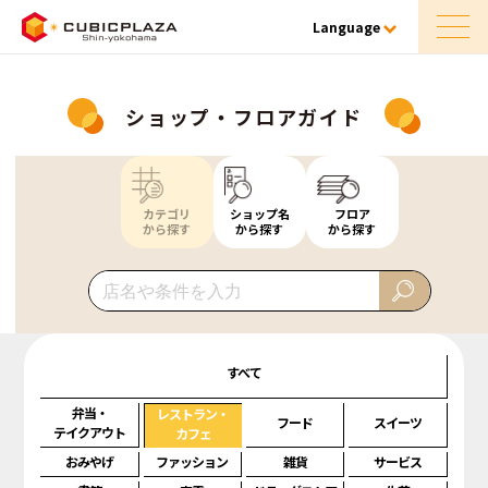
Language
ショップ・フロアガイド
カテゴリ
ショップ名
フロア
から探す
から探す
から探す
すべて
弁当・
レストラン・
フード
スイーツ
テイクアウト
カフェ
おみやげ
ファッション
雑貨
サービス