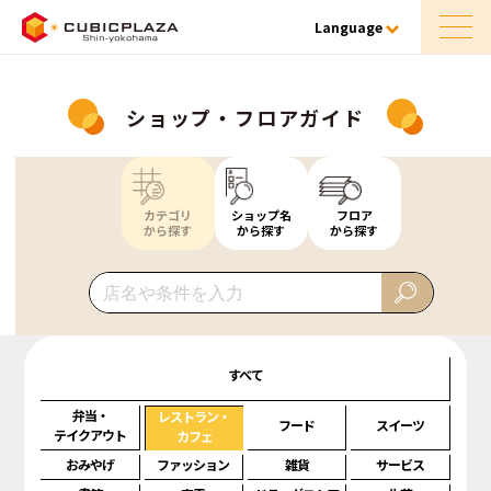
Language
ショップ・フロアガイド
カテゴリ
ショップ名
フロア
から探す
から探す
から探す
すべて
弁当・
レストラン・
フード
スイーツ
テイクアウト
カフェ
おみやげ
ファッション
雑貨
サービス