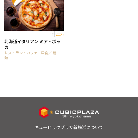
1F
北海道イタリアン ミア・ボッ
カ
レストラン・カフェ - 洋食／ 麺
類
キュービックプラザ新横浜について