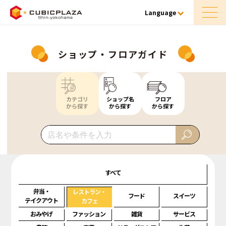
Language
ショップ・フロアガイド
カテゴリ
ショップ名
フロア
から探す
から探す
から探す
すべて
弁当・
レストラン・
フード
スイーツ
テイクアウト
カフェ
おみやげ
ファッション
雑貨
サービス