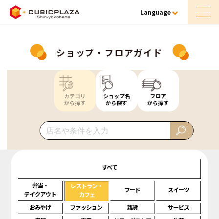
Language
ショップ・フロアガイド
カテゴリ
ショップ名
フロア
から探す
から探す
から探す
すべて
弁当・
レストラン・
フード
スイーツ
テイクアウト
カフェ
おみやげ
ファッション
雑貨
サービス