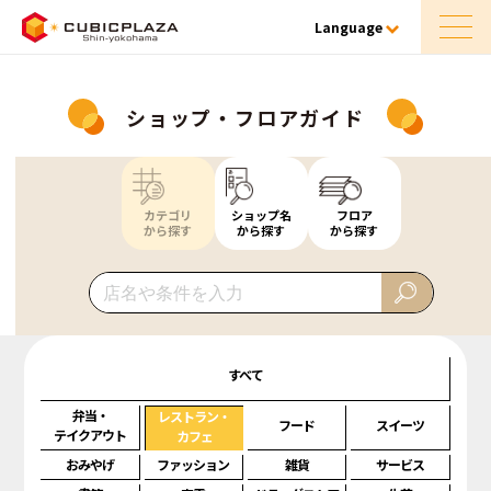
Language
ショップ・フロアガイド
カテゴリ
ショップ名
フロア
から探す
から探す
から探す
すべて
弁当・
レストラン・
フード
スイーツ
テイクアウト
カフェ
おみやげ
ファッション
雑貨
サービス