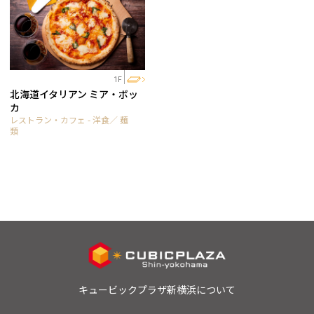
1F
北海道イタリアン ミア・ボッ
カ
レストラン・カフェ - 洋食／ 麺
類
キュービックプラザ新横浜について