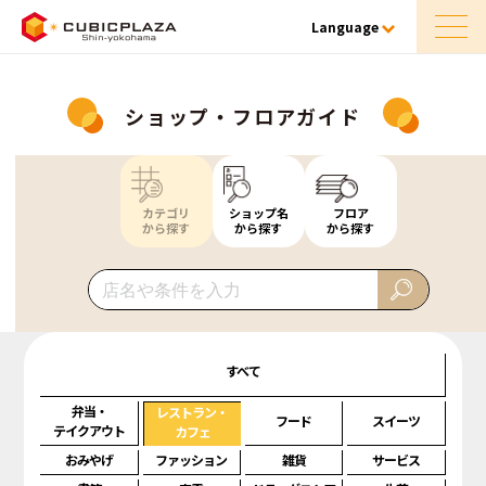
Language
ショップ・フロアガイド
カテゴリ
ショップ名
フロア
から探す
から探す
から探す
すべて
弁当・
レストラン・
フード
スイーツ
テイクアウト
カフェ
おみやげ
ファッション
雑貨
サービス