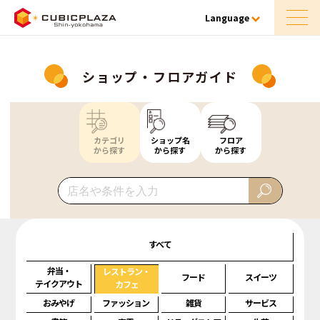
Language
ショップ・フロアガイド
カテゴリ
ショップ名
フロア
から探す
から探す
から探す
すべて
弁当・
レストラン・
フード
スイーツ
テイクアウト
カフェ
おみやげ
ファッション
雑貨
サービス