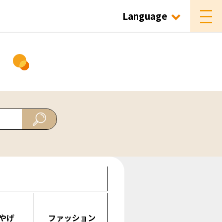
Language
ド
やげ
ファッション