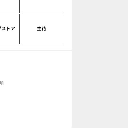
グストア
生花
類