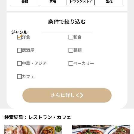
書籍
家電
ドラッグストア
生花
条件で絞り込む
ジャンル
洋食
和食
居酒屋
麺類
中華・アジア
ベーカリー
カフェ
さらに詳しく
検索結果：レストラン・カフェ