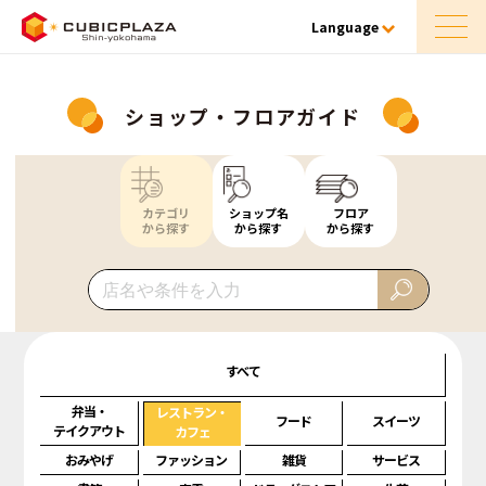
Language
ショップ・フロアガイド
カテゴリ
ショップ名
フロア
から探す
から探す
から探す
すべて
弁当・
レストラン・
フード
スイーツ
テイクアウト
カフェ
おみやげ
ファッション
雑貨
サービス