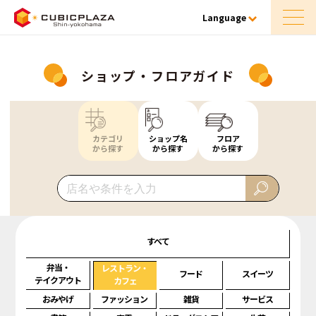
Language
ショップ・フロアガイド
カテゴリ
ショップ名
フロア
から探す
から探す
から探す
すべて
弁当・
レストラン・
フード
スイーツ
テイクアウト
カフェ
おみやげ
ファッション
雑貨
サービス