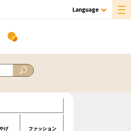
Language
ド
やげ
ファッション