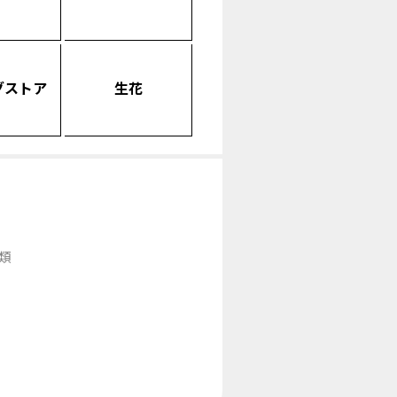
グストア
生花
類