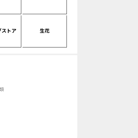
グストア
生花
類