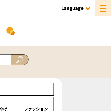
Language
ド
やげ
ファッション