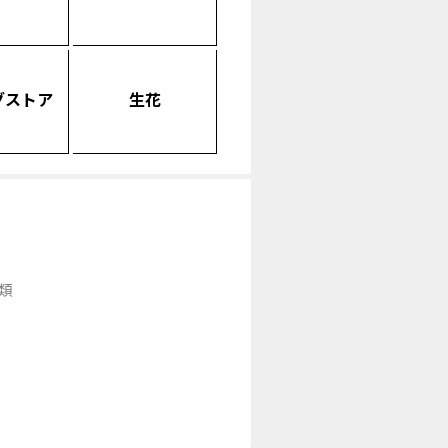
グストア
生花
類