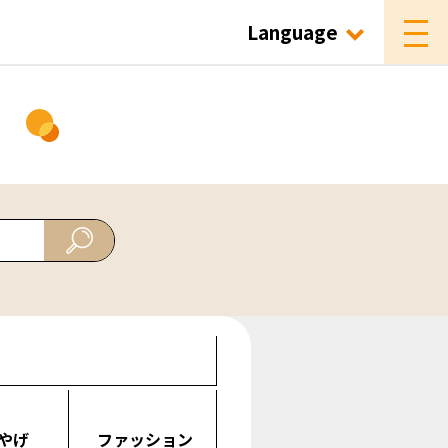
Language
ド
やげ
ファッション