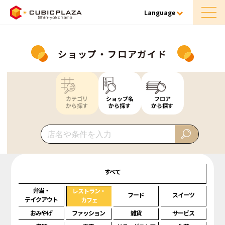
Language
ショップ・フロアガイド
カテゴリ
ショップ名
フロア
から探す
から探す
から探す
すべて
弁当・
レストラン・
フード
スイーツ
テイクアウト
カフェ
おみやげ
ファッション
雑貨
サービス