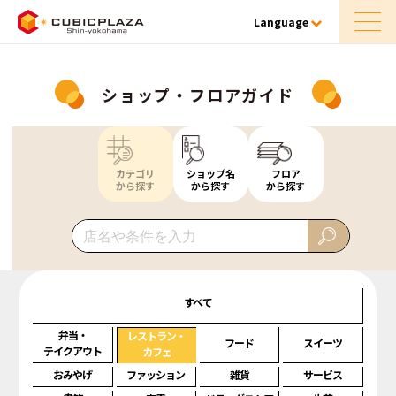
Language
ショップ・フロアガイド
カテゴリ
ショップ名
フロア
から探す
から探す
から探す
すべて
弁当・
レストラン・
フード
スイーツ
テイクアウト
カフェ
おみやげ
ファッション
雑貨
サービス