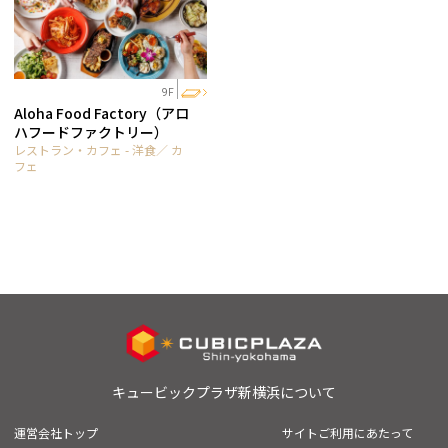
9F
Aloha Food Factory（アロ
ハフードファクトリー）
レストラン・カフェ - 洋食／ カ
フェ
キュービックプラザ新横浜について
運営会社トップ
サイトご利用にあたって