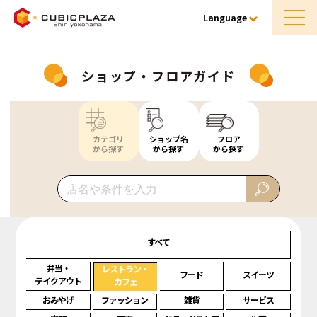
Language
ショップ・フロアガイド
カテゴリ
ショップ名
フロア
から探す
から探す
から探す
すべて
弁当・
レストラン・
フード
スイーツ
テイクアウト
カフェ
おみやげ
ファッション
雑貨
サービス