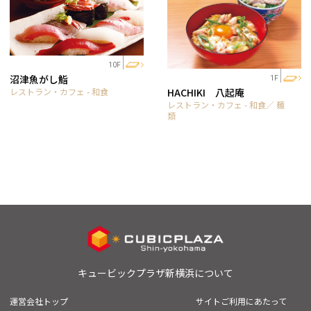
10F
沼津魚がし鮨
1F
レストラン・カフェ - 和食
HACHIKI 八起庵
レストラン・カフェ - 和食／ 麺
類
キュービックプラザ新横浜について
運営会社トップ
サイトご利用にあたって