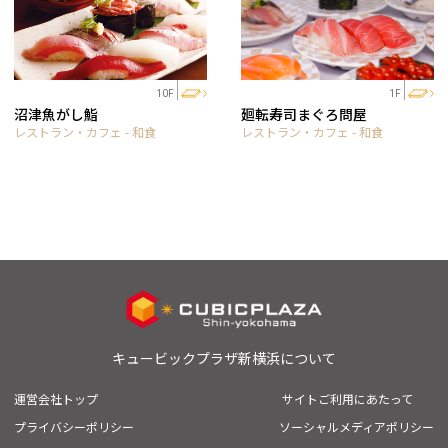
10F
1F
沼津魚がし鮨
廻転寿司まぐろ問屋
レストラン・カフェ - 和食
レストラン・カフェ - 和食
キュービックプラザ新横浜について
運営会社トップ
サイトご利用にあたって
プライバシーポリシー
ソーシャルメディアポリシー