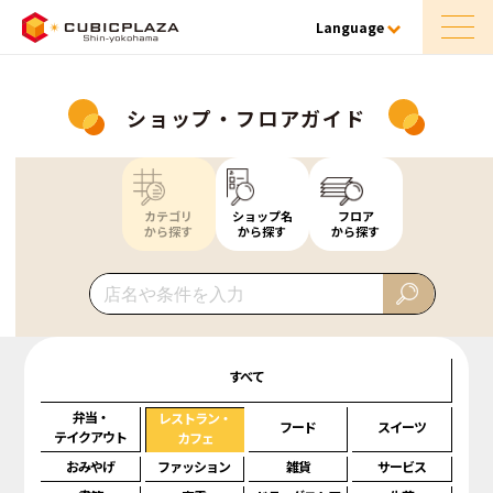
Language
ショップ・フロアガイド
カテゴリ
ショップ名
フロア
から探す
から探す
から探す
すべて
弁当・
レストラン・
フード
スイーツ
テイクアウト
カフェ
おみやげ
ファッション
雑貨
サービス