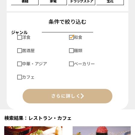
書籍
家電
ドラッグストア
生花
条件で絞り込む
ジャンル
洋食
和食
居酒屋
麺類
中華・アジア
ベーカリー
カフェ
さらに詳しく
検索結果：レストラン・カフェ