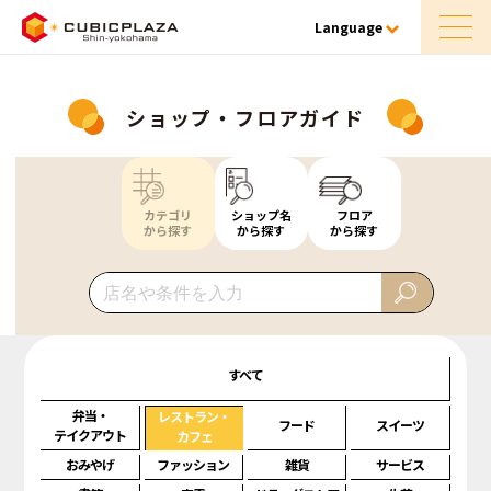
Language
ショップ・フロアガイド
カテゴリ
ショップ名
フロア
から探す
から探す
から探す
すべて
弁当・
レストラン・
フード
スイーツ
テイクアウト
カフェ
おみやげ
ファッション
雑貨
サービス