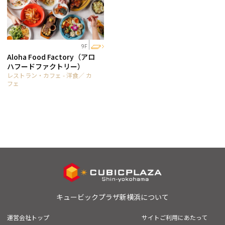
9F
Aloha Food Factory（アロ
ハフードファクトリー）
レストラン・カフェ - 洋食／ カ
フェ
キュービックプラザ新横浜について
運営会社トップ
サイトご利用にあたって