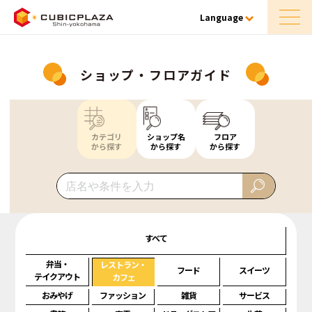
Language
ショップ・フロアガイド
カテゴリ
ショップ名
フロア
から探す
から探す
から探す
すべて
弁当・
レストラン・
フード
スイーツ
テイクアウト
カフェ
おみやげ
ファッション
雑貨
サービス