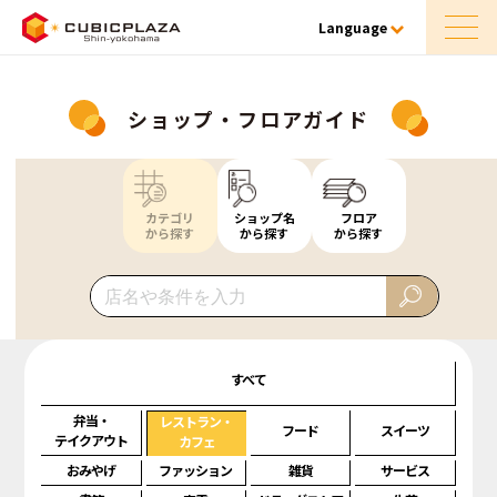
Language
ショップ・フロアガイド
カテゴリ
ショップ名
フロア
から探す
から探す
から探す
すべて
弁当・
レストラン・
フード
スイーツ
テイクアウト
カフェ
おみやげ
ファッション
雑貨
サービス