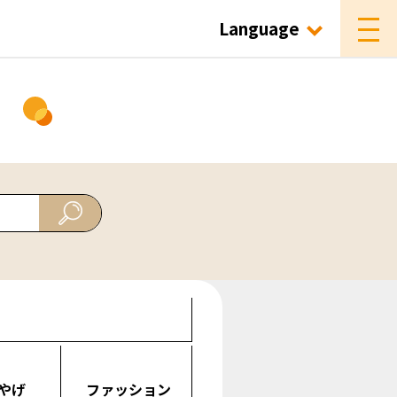
Language
ド
やげ
ファッション