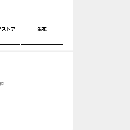
グストア
生花
類