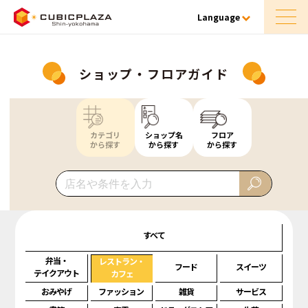
Language
ショップ・フロアガイド
カテゴリ
ショップ名
フロア
から探す
から探す
から探す
すべて
弁当・
レストラン・
フード
スイーツ
テイクアウト
カフェ
おみやげ
ファッション
雑貨
サービス