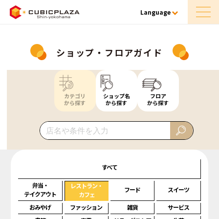
Language
ショップ・フロアガイド
カテゴリ
ショップ名
フロア
から探す
から探す
から探す
すべて
弁当・
レストラン・
フード
スイーツ
テイクアウト
カフェ
おみやげ
ファッション
雑貨
サービス