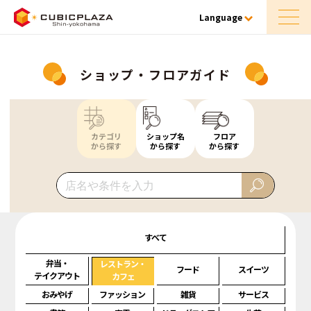
Language
ショップ・フロアガイド
カテゴリ
ショップ名
フロア
から探す
から探す
から探す
すべて
弁当・
レストラン・
フード
スイーツ
テイクアウト
カフェ
おみやげ
ファッション
雑貨
サービス