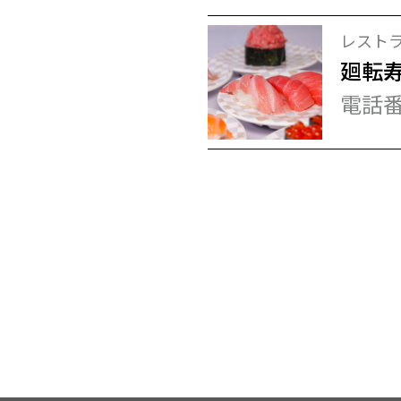
レストラ
廻転
電話