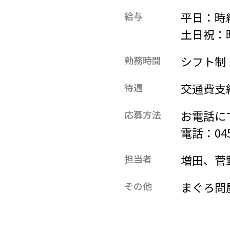
平日：時給
給与
土日祝：時
シフト制
勤務時間
交通費支
待遇
お電話に
応募方法
電話：045-
増田、菅
担当者
まぐろ問
その他