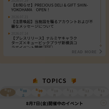
2026.07.29
【お知らせ】PRECIOUS DELI & GIFT SHIN-
YOKOHAMA OPEN！
2026.07.21
【注意喚起】当施設を騙るアカウントおよび不
審なメッセージについて
2026.07.14
【プレスリリース】ナルミヤキャラク
ターズ×キュービックプラザ新横浜コ
ラボイベント開催
READ MORE
2026.07.03
【お知らせ】崎陽軒（新幹線西口改札店）
NEW OPEN！
2026.07.01
【お知らせ】３F「鎌倉ウィッチ」NEW
TOPICS
OPEN！
2026.06.26
8/
8/
8/
8/
8/
8/
8/
07
08
09
10
11
12
13
【プレスリリース】キュービックプラ
金
土
日
月
火
水
木
ザ新横浜×Adoコラボイベント開催
8月7日(金)
開催中のイベント
2026.06.19