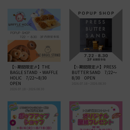
【プレスリリース】ぐるめの森新店舗
オープン
2026.05.09
【お知らせ】大阪焼肉・ホルモンふたご 閉店
について
2026.04.07
【プレスリリース】キュービックプラ
ザ新横浜『人気キャラクター「エスタ
ーバニー」コラボイベント開催』
【✨期間限定🎉】THE
【✨期間限定🎉】PRESS
BAGLE STAND ・WAFFLE
BUTTER SAND 7/22～
HOLIC 7/22～8/30
8/30 OPEN
OPEN
2026.07.18 ~ 2026.08.30
2026.07.18 ~ 2026.08.30