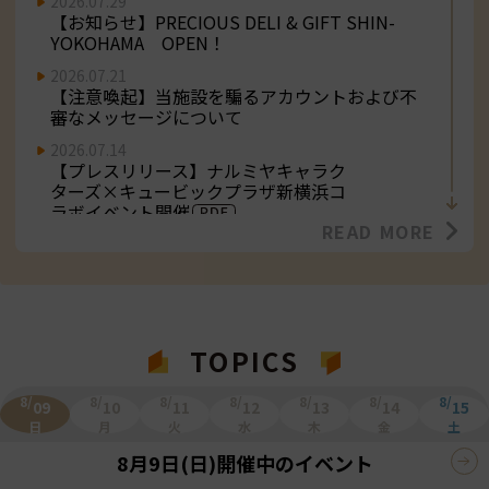
2026.07.29
【お知らせ】PRECIOUS DELI & GIFT SHIN-
YOKOHAMA OPEN！
2026.07.21
【注意喚起】当施設を騙るアカウントおよび不
審なメッセージについて
2026.07.14
【プレスリリース】ナルミヤキャラク
ターズ×キュービックプラザ新横浜コ
ラボイベント開催
READ MORE
2026.07.03
【お知らせ】崎陽軒（新幹線西口改札店）
NEW OPEN！
2026.07.01
【お知らせ】３F「鎌倉ウィッチ」NEW
TOPICS
OPEN！
2026.06.26
8/
8/
8/
8/
8/
8/
8/
09
10
11
12
13
14
15
【プレスリリース】キュービックプラ
日
月
火
水
木
金
土
ザ新横浜×Adoコラボイベント開催
8月9日(日)
開催中のイベント
2026.06.19