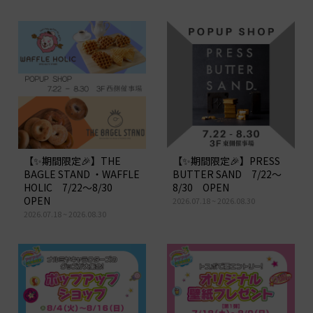
【プレスリリース】ぐるめの森新店舗
オープン
2026.05.09
【お知らせ】大阪焼肉・ホルモンふたご 閉店
について
2026.04.07
【プレスリリース】キュービックプラ
ザ新横浜『人気キャラクター「エスタ
ーバニー」コラボイベント開催』
【✨期間限定🎉】THE
【✨期間限定🎉】PRESS
BAGLE STAND ・WAFFLE
BUTTER SAND 7/22～
HOLIC 7/22～8/30
8/30 OPEN
OPEN
2026.07.18 ~ 2026.08.30
2026.07.18 ~ 2026.08.30