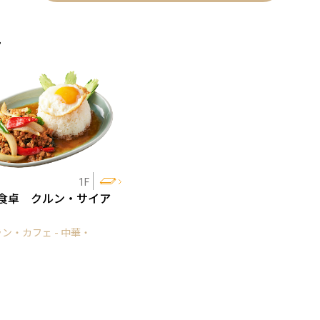
ェ
1F
食卓 クルン・サイア
ン・カフェ - 中華・