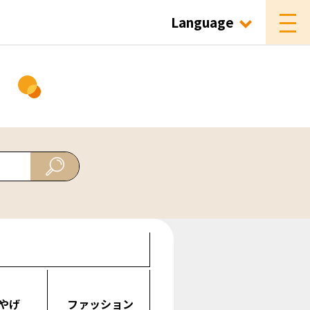
Language
ド
やげ
ファッション