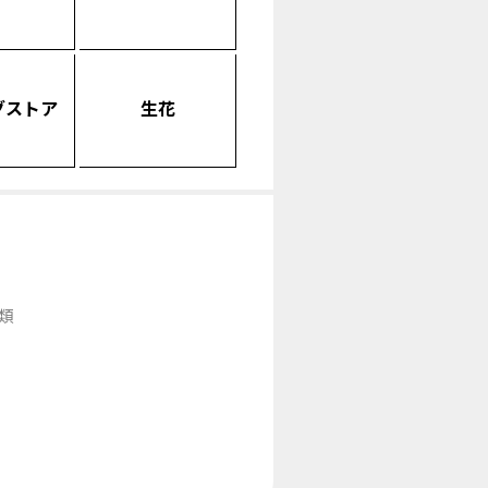
グストア
生花
類